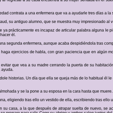
 edad contrata a una enfermera que va a ayudarle tres días a la
araud, su antiguo alumno, que se muestra muy impresionado al ve
ya prácticamente es incapaz de articular palabra alguna le pid
hacer él.
r a una segunda enfermera, aunque acaba despidiéndola tras co
haga ejercicios de habla, con gran paciencia que en algún mo
de evitar que vea a su madre cerrando la puerta de su habitac
a ayuda.
ole historias. Un día que ella se queja más de lo habitual él l
almohada y se la pone a su esposa en la cara hasta que muere.
a, eligiendo tras ello un vestido de ella, escribiendo tras ello u
 su casa, a la que después de atrapar suelta de nuevo, se a
 se prepare para salir. Coge su abrigo y ambos salen juntos de