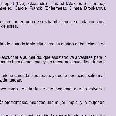
 Huppert (Eva), Alexandre Tharaud (Alexandre Tharaud),
nserje), Carole Franck (Enfermera), Dinara Droukarova
 encuentran en una de sus habitaciones, sellada con cinta
de flores.
la, de cuando tanto ella como su marido daban clases de
escuchar a su marido, que asustado va a vestirse para ir
 mujer bien como antes y sin recordar lo sucedido durante
arteria carótida bloqueada, y que la operación salió mal,
a de ruedas.
hace cargo de ella desde ese momento, que no volverá a
 elementales, mientras una mujer limpia, y la mujer del
lo junto a una ventana abierta, reprochándole a su marido