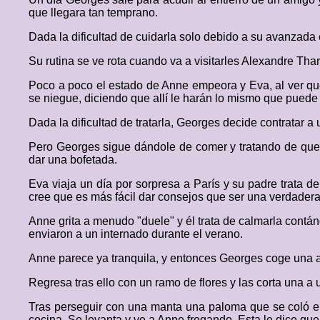
que llegara tan temprano.
Dada la dificultad de cuidarla solo debido a su avanzada
Su rutina se ve rota cuando va a visitarles Alexandre Th
Poco a poco el estado de Anne empeora y Eva, al ver que 
se niegue, diciendo que allí le harán lo mismo que puede 
Dada la dificultad de tratarla, Georges decide contrata
Pero Georges sigue dándole de comer y tratando de que 
dar una bofetada.
Eva viaja un día por sorpresa a París y su padre trata 
cree que es más fácil dar consejos que ser una verdader
Anne grita a menudo "duele" y él trata de calmarla contánd
enviaron a un internado durante el verano.
Anne parece ya tranquila, y entonces Georges coge una 
Regresa tras ello con un ramo de flores y las corta una a un
Tras perseguir con una manta una paloma que se coló en
cocina. Se levanta y ve a Anne fregando. Esta le dice que