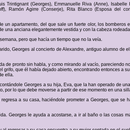
is Trintignant (Georges), Emmanuelle Riva (Anne), Isabelle
off), Ramón Agirre (Conserje), Rita Blanco (Esposa del co
 de un apartamento, del que sale un fuerte olor, los bomberos
de una anciana elegantemente vestida y con la cabeza rodeada 
a semana, pero que hacía un tiempo que no la veía.
rido, Georges al concierto de Alexandre, antiguo alumno de el
 de pronto sin habla, y como mirando al vacío, pareciendo no 
 grifo, que él había dejado abierto, encontrando entonces a su
e ella.
, contándole Georges a su hija, Eva, que la han operado de una 
o, por lo que debe moverse a partir de ese momento en una sill
, regresa a su casa, haciéndole prometer a Georges, que se 
a. Georges le ayuda a acostarse, a ir al baño o las cosas más
y al regresar a su casa encuentra a su mujer sentada en el sue