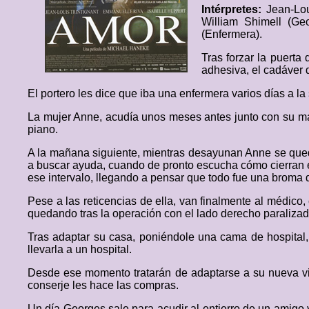
Intérpretes:
Jean-Lou
William Shimell (Ge
(Enfermera).
Tras forzar la puerta
adhesiva, el cadáver 
El portero les dice que iba una enfermera varios días a l
La mujer Anne, acudía unos meses antes junto con su ma
piano.
A la mañana siguiente, mientras desayunan Anne se queda
a buscar ayuda, cuando de pronto escucha cómo cierran el
ese intervalo, llegando a pensar que todo fue una broma d
Pese a las reticencias de ella, van finalmente al médico
quedando tras la operación con el lado derecho paralizad
Tras adaptar su casa, poniéndole una cama de hospital
llevarla a un hospital.
Desde ese momento tratarán de adaptarse a su nueva vid
conserje les hace las compras.
Un día Georges sale para acudir al entierro de un amigo 