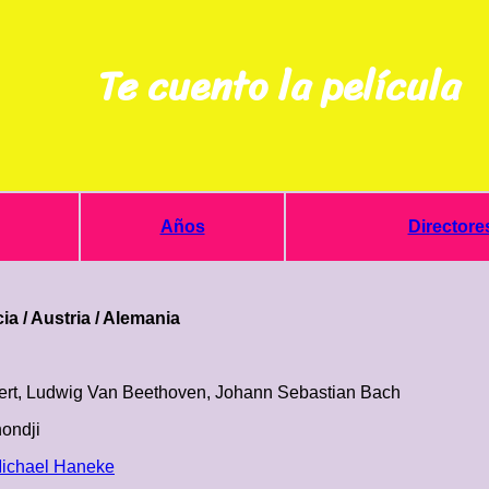
Te cuento la película
Años
Directore
cia / Austria / Alemania
ert, Ludwig Van Beethoven, Johann Sebastian Bach
ondji
ichael Haneke