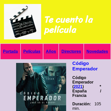
Te cuento la
película
Portada
Películas
Años
Directores
Novedades
Código
Emperador
Código
Emperador
(
2021
) *
España /
Francia
Duración:
105
min.