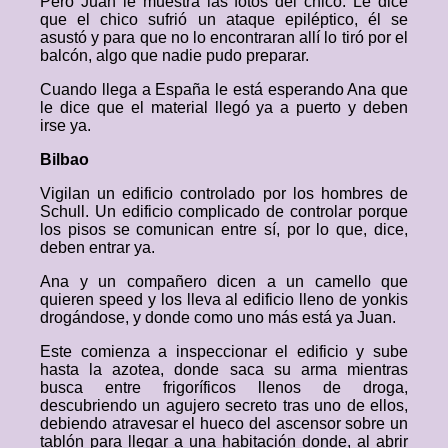
Pero Juan le muestra las fotos del chico. Le dice
que el chico sufrió un ataque epiléptico, él se
asustó y para que no lo encontraran allí lo tiró por el
balcón, algo que nadie pudo preparar.
Cuando llega a España le está esperando Ana que
le dice que el material llegó ya a puerto y deben
irse ya.
Bilbao
Vigilan un edificio controlado por los hombres de
Schull. Un edificio complicado de controlar porque
los pisos se comunican entre sí, por lo que, dice,
deben entrar ya.
Ana y un compañero dicen a un camello que
quieren speed y los lleva al edificio lleno de yonkis
drogándose, y donde como uno más está ya Juan.
Este comienza a inspeccionar el edificio y sube
hasta la azotea, donde saca su arma mientras
busca entre frigoríficos llenos de droga,
descubriendo un agujero secreto tras uno de ellos,
debiendo atravesar el hueco del ascensor sobre un
tablón para llegar a una habitación donde, al abrir