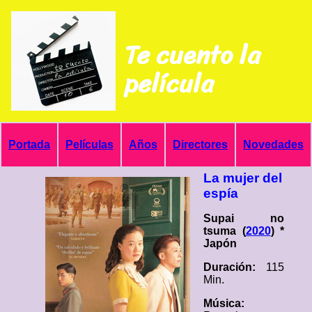
Te cuento la
película
Portada
Películas
Años
Directores
Novedades
La mujer del
espía
Supai no
tsuma (
2020
) *
Japón
Duración:
115
Min.
Música: