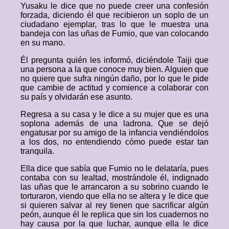
Yusaku le dice que no puede creer una confesión
forzada, diciendo él que recibieron un soplo de un
ciudadano ejemplar, tras lo que le muestra una
bandeja con las uñas de Fumio, que van colocando
en su mano.
Él pregunta quién les informó, diciéndole Taiji que
una persona a la que conoce muy bien. Alguien que
no quiere que sufra ningún daño, por lo que le pide
que cambie de actitud y comience a colaborar con
su país y olvidarán ese asunto.
Regresa a su casa y le dice a su mujer que es una
soplona además de una ladrona. Que se dejó
engatusar por su amigo de la infancia vendiéndolos
a los dos, no entendiendo cómo puede estar tan
tranquila.
Ella dice que sabía que Fumio no le delataría, pues
contaba con su lealtad, mostrándole él, indignado
las uñas que le arrancaron a su sobrino cuando le
torturaron, viendo que ella no se altera y le dice que
si quieren salvar al rey tienen que sacrificar algún
peón, aunque él le replica que sin los cuadernos no
hay causa por la que luchar, aunque ella le dice