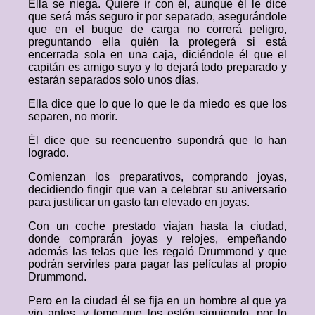
Ella se niega. Quiere ir con él, aunque él le dice
que será más seguro ir por separado, asegurándole
que en el buque de carga no correrá peligro,
preguntando ella quién la protegerá si está
encerrada sola en una caja, diciéndole él que el
capitán es amigo suyo y lo dejará todo preparado y
estarán separados solo unos días.
Ella dice que lo que lo que le da miedo es que los
separen, no morir.
Él dice que su reencuentro supondrá que lo han
logrado.
Comienzan los preparativos, comprando joyas,
decidiendo fingir que van a celebrar su aniversario
para justificar un gasto tan elevado en joyas.
Con un coche prestado viajan hasta la ciudad,
donde comprarán joyas y relojes, empeñando
además las telas que les regaló Drummond y que
podrán servirles para pagar las películas al propio
Drummond.
Pero en la ciudad él se fija en un hombre al que ya
vio antes, y teme que los estén siguiendo, por lo