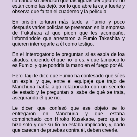
llamando su atención que las figuras del ajedrez no
están como las dejó, por lo que abre la caja fuerte y
observa que faltan el cuaderno y la película.
En prisión torturan más tarde a Fumio y poco
después varios policías se presentan en la empresa
de Fukuhara al que piden que les acompañe,
informándole que arrestaron a Fumio Takeshita y
quieren interrogarle a él como testigo.
En el interrogatorio le preguntan si es espía de loa
aliados, diciendo él que no lo es, y que tampoco lo
es Fumio, y que pondría la mano en el fuego por él.
Pero Taiji le dice que Fumio ha confesado que sí es
un espía, y que, entre el equipaje que trajo de
Manchuria había algo relacionado con un secreto
de estado y le preguntan si sabe de qué se trata,
asegurando él que no.
Le dicen que confesó que ese objeto se lo
entregaron en Manchuria y que estaba
compinchado con Hiroko Kusakabe, pero que lo
hizo solo y que su tío no estaba implicado, y, dado
que carecen de pruebas contra él, deben creerle.