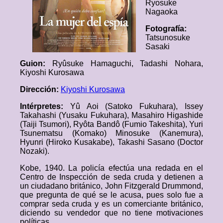
Ryosuke
Nagaoka
Fotografía:
Tatsunosuke
Sasaki
Guion:
Ryûsuke Hamaguchi, Tadashi Nohara,
Kiyoshi Kurosawa
Dirección:
Kiyoshi Kurosawa
Intérpretes:
Yû Aoi (Satoko Fukuhara), Issey
Takahashi (Yusaku Fukuhara), Masahiro Higashide
(Taiji Tsumori), Ryôta Bandô (Fumio Takeshita), Yuri
Tsunematsu (Komako) Minosuke (Kanemura),
Hyunri (Hiroko Kusakabe), Takashi Sasano (Doctor
Nozaki).
Kobe, 1940. La policía efectúa una redada en el
Centro de Inspección de seda cruda y detienen a
un ciudadano británico, John Fitzgerald Drummond,
que pregunta de qué se le acusa, pues solo fue a
comprar seda cruda y es un comerciante británico,
diciendo su vendedor que no tiene motivaciones
políticas.