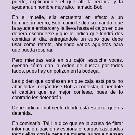
puerto, explicándole él que allí la recibirá y la
ayudará un hombre muy alto, llamado Bob.
En el muelle, ella encuentra en efecto a un
hombretón negro, Bob, como le dijo su marido, que
la ayuda a embarcar y la lleva hasta el cajón en que
deberá esconderse y que le indica que tendrá dos
comidas al día, entregándole un cubo que debe
usar como retrete, abriendo varios agujeros para
que pueda respirar.
Pero mientras está en su cajón escucha voces,
oyendo cómo dan la orden de buscar por todos
lados, pues hay un polizón en la bodega.
Les piden que confiesen en que caja está para no
abrir todas, negándose Bob a contestar, diciéndole
el capitán que es mejor confesar, pues de lo
contrario les detendrán.
Debe indicar finalmente donde está Satoko, que es
detenida.
En comisaría, Taiji le dice que se la acusa de filtrar
información, traición y espionaje, cargos castigados
todos ellos con la pena de muerte, aunque piensan