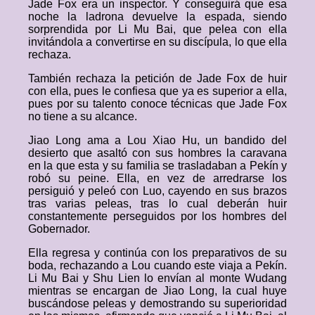
Jade Fox era un inspector. Y conseguirá que esa
noche la ladrona devuelve la espada, siendo
sorprendida por Li Mu Bai, que pelea con ella
invitándola a convertirse en su discípula, lo que ella
rechaza.
También rechaza la petición de Jade Fox de huir
con ella, pues le confiesa que ya es superior a ella,
pues por su talento conoce técnicas que Jade Fox
no tiene a su alcance.
Jiao Long ama a Lou Xiao Hu, un bandido del
desierto que asaltó con sus hombres la caravana
en la que esta y su familia se trasladaban a Pekín y
robó su peine. Ella, en vez de arredrarse los
persiguió y peleó con Luo, cayendo en sus brazos
tras varias peleas, tras lo cual deberán huir
constantemente perseguidos por los hombres del
Gobernador.
Ella regresa y continúa con los preparativos de su
boda, rechazando a Lou cuando este viaja a Pekín.
Li Mu Bai y Shu Lien lo envían al monte Wudang
mientras se encargan de Jiao Long, la cual huye
buscándose peleas y demostrando su superioridad