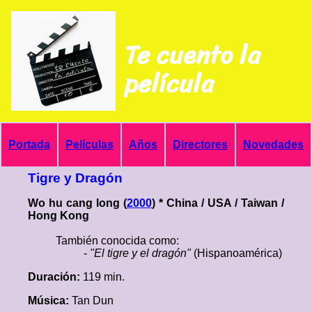
Te cuento la
película
Portada
Películas
Años
Directores
Novedades
Tigre y Dragón
Wo hu cang long (
2000
) * China / USA / Taiwan /
Hong Kong
También conocida como:
-
"El tigre y el dragón"
(Hispanoamérica)
Duración:
119 min.
Música:
Tan Dun