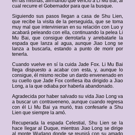
en las mismas, afirmando que venció a Li Mu Bai, al
cual recurre el Gobernador para que la busque.
Siguiendo sus pasos llegan a casa de Shu Lien,
que recibe la visita de la perseguida, que se toma
muy mal que intervinieran en su relación con Luo y
acabará peleando con ella, continuando la pelea Li
Mu Bai, que consigue derrotarla y arrebatarle la
espada que lanza al agua, aunque Jiao Long se
lanza a buscarla, estando a punto de morir por
tenerla.
Cuando vuelve en sí la cuida Jade Fox. Li Mu Bai
llega dispuesto a acabar con esta, y, aunque lo
consigue, él mismo recibe un dardo envenenado en
su cuello que Jade Fox confiesa iba dirigido a Jiao
Long, a la que odiaba por haberla abandonado.
Agradecida por haber salvado su vida Jiao Long va
a buscar un contraveneno, aunque cuando regresa
con él Li Mu Bai ya murió, tras confesarle a Shu
Lien que siempre la amó.
Recuperada la espada Celestial, Shu Lien se la
hace llegar al Duque, mientras Jiao Long se dirige
al monte Wudang donde se reunirá con su amado