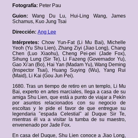
Fotografía:
Peter Pau
Guion:
Wang Du Lu, Hui-Ling Wang, James
Schamus, Kuo Jung Tsai
Dirección:
Ang Lee
Intérpretes:
Chow Yun-Fat (Li Mu Bai), Michelle
Yeoh (Yu Shu Lien), Zhang Ziyi (Jiao Long), Chang
Chen (Luo Xiaohu), Cheng Pei-pei (Jade Fox),
Sihung Lung (Sir Te), Li Fazeng (Governador Yu),
Gao Xi'an (Bo), Hai Yan (Madam Yu), Wang Deming
(Inspector Tsai), Huang Suying (Wu), Yang Rui
(Maid), Li Kai (Gou Jun Pei).
1680. Tras un tiempo de retiro en un templo, Li Mu
Bai, experto en artes marciales, llega a casa de su
amiga Shu Lien, que está a punto de viajar a Pekín
por asuntos relacionados con su negocio de
escoltas y le pide el favor de que entregue su
legendaria "espada Celestial" al Duque Sir Te,
mientras él va a visitar la tumba de su maestro,
envenenado por Jade Fox.
En casa del Duque, Shu Lien conoce a Jiao Long,