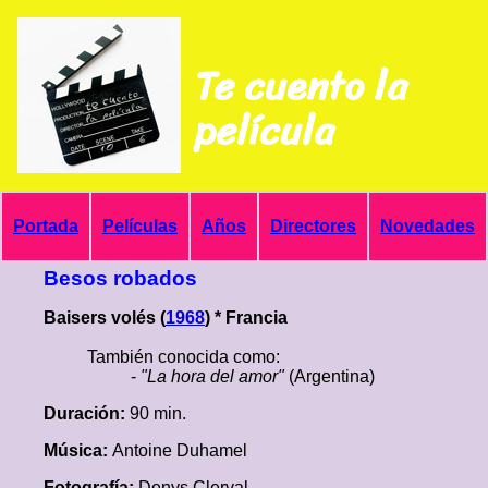
Te cuento la
película
Portada
Películas
Años
Directores
Novedades
Besos robados
Baisers volés (
1968
) * Francia
También conocida como:
-
"La hora del amor"
(Argentina)
Duración:
90 min.
Música:
Antoine Duhamel
Fotografía:
Denys Clerval