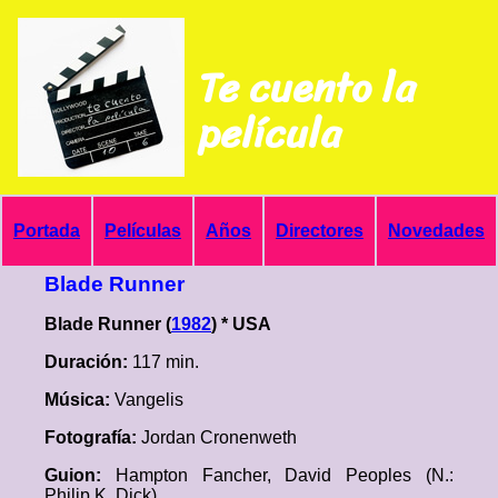
Te cuento la
película
Portada
Películas
Años
Directores
Novedades
Blade Runner
Blade Runner (
1982
) * USA
Duración:
117 min.
Música:
Vangelis
Fotografía:
Jordan Cronenweth
Guion:
Hampton Fancher, David Peoples (N.:
Philip K. Dick)