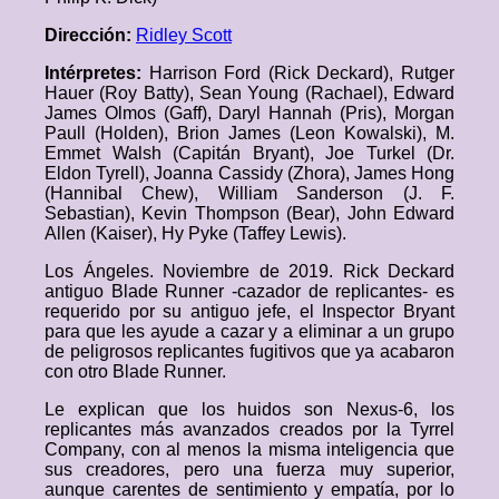
Dirección:
Ridley Scott
Intérpretes:
Harrison Ford (Rick Deckard), Rutger
Hauer (Roy Batty), Sean Young (Rachael), Edward
James Olmos (Gaff), Daryl Hannah (Pris), Morgan
Paull (Holden), Brion James (Leon Kowalski), M.
Emmet Walsh (Capitán Bryant), Joe Turkel (Dr.
Eldon Tyrell), Joanna Cassidy (Zhora), James Hong
(Hannibal Chew), William Sanderson (J. F.
Sebastian), Kevin Thompson (Bear), John Edward
Allen (Kaiser), Hy Pyke (Taffey Lewis).
Los Ángeles. Noviembre de 2019. Rick Deckard
antiguo Blade Runner -cazador de replicantes- es
requerido por su antiguo jefe, el Inspector Bryant
para que les ayude a cazar y a eliminar a un grupo
de peligrosos replicantes fugitivos que ya acabaron
con otro Blade Runner.
Le explican que los huidos son Nexus-6, los
replicantes más avanzados creados por la Tyrrel
Company, con al menos la misma inteligencia que
sus creadores, pero una fuerza muy superior,
aunque carentes de sentimiento y empatía, por lo