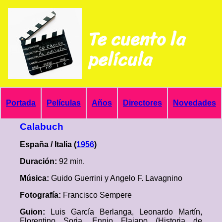
Te cuento la
película
Portada
Películas
Años
Directores
Novedades
Calabuch
España / Italia (
1956
)
Duración:
92 min.
Música:
Guido Guerrini y Angelo F. Lavagnino
Fotografía:
Francisco Sempere
Guion:
Luis García Berlanga, Leonardo Martín,
Florentino Soria, Ennio Flaiano (Historia de