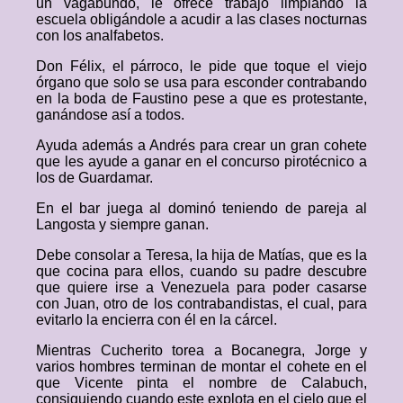
un vagabundo, le ofrece trabajo limpiando la
escuela obligándole a acudir a las clases nocturnas
con los analfabetos.
Don Félix, el párroco, le pide que toque el viejo
órgano que solo se usa para esconder contrabando
en la boda de Faustino pese a que es protestante,
ganándose así a todos.
Ayuda además a Andrés para crear un gran cohete
que les ayude a ganar en el concurso pirotécnico a
los de Guardamar.
En el bar juega al dominó teniendo de pareja al
Langosta y siempre ganan.
Debe consolar a Teresa, la hija de Matías, que es la
que cocina para ellos, cuando su padre descubre
que quiere irse a Venezuela para poder casarse
con Juan, otro de los contrabandistas, el cual, para
evitarlo la encierra con él en la cárcel.
Mientras Cucherito torea a Bocanegra, Jorge y
varios hombres terminan de montar el cohete en el
que Vicente pinta el nombre de Calabuch,
consiguiendo cuando este explota en el cielo que el