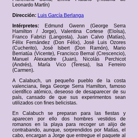
Leonardo Martín)
Dirección:
Luis García Berlanga
Intérpretes:
Edmund Gwenn (George Serra
Hamilton / Jorge), Valentina Cortese (Eloísa),
Franco Fabrizi (Langosta), Juan Calvo (Matías),
Félix Fernández (Don Félix), José Luis Ozores
(Cucherito), José Isbert (Don Ramón), Mario
Berriatúa (Vicente), Francisco Bernal (Crescencio),
Manuel Alexandre (Juan), Nicolás Perchicot
(Andrés), María Vico (Teresa), Isa Ferreiro
(Carmen).
A Calabuch, un pequeño pueblo de la costa
valenciana, llega George Serra Hamilton, famoso
científico atómico, deseoso de desaparecer de su
país, cansado de que sus experimentos sean
utilizados con fines belicistas.
En Calabuch se preparan para las fiestas y
aparecen por ello dos hombres vestidos de
romanos en la playa para recoger un alijo de
contrabando, aunque, sorprendidos por Matías, el
cabo, encargan a Jorge que entregue el paquete al