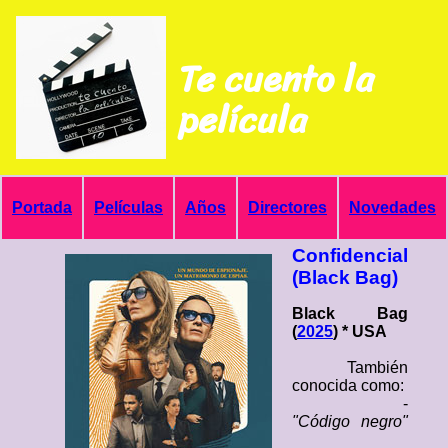
Te cuento la
película
Portada
Películas
Años
Directores
Novedades
Confidencial
(Black Bag)
Black Bag
(
2025
) * USA
También
conocida como:
-
"Código negro"