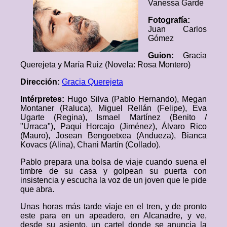
Vanessa Garde
Fotografía:
Juan Carlos
Gómez
Guion:
Gracia
Querejeta y María Ruiz (Novela: Rosa Montero)
Dirección:
Gracia Querejeta
Intérpretes:
Hugo Silva (Pablo Hernando), Megan
Montaner (Raluca), Miguel Rellán (Felipe), Eva
Ugarte (Regina), Ismael Martínez (Benito /
"Urraca"), Paqui Horcajo (Jiménez), Álvaro Rico
(Mauro), Josean Bengoetxea (Andueza), Bianca
Kovacs (Alina), Chani Martín (Collado).
Pablo prepara una bolsa de viaje cuando suena el
timbre de su casa y golpean su puerta con
insistencia y escucha la voz de un joven que le pide
que abra.
Unas horas más tarde viaje en el tren, y de pronto
este para en un apeadero, en Alcanadre, y ve,
desde su asiento, un cartel donde se anuncia la