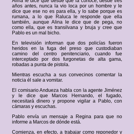
Alina le dice que desde que la conoce, desde tres
años antes, nunca la vio loca por un hombre y le
dice que ese no es para ella, y lo sabe porque es
rumana, a lo que Raluca le responde que ella
también, aunque Alina le dice que de pega, no
como ella, que es transilvana y bruja y cree que
Pablo es un mal bicho.
En televisión informan que dos policías fueron
heridos en la fuga del preso que custodiaban
camino del centro penitenciario, cuando fue
interceptado por dos furgonetas de alta gama,
robadas a punta de pistola.
Mientras escucha a sus convecinos comentar la
noticia él sale a vomitar.
El comisario Andueza habla con la agente Jiménez
y le dice que Marcos Hernando, el fugado,
necesitará dinero y propone vigilar a Pablo, con
cámaras y escuchas.
Pablo envía un mensaje a Regina para que no
informe a Marcos de dónde está.
Comienza, en efecto, a trabajar como reponedor y