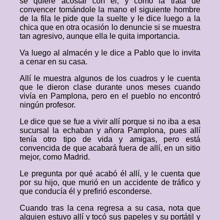
se quiere acostar con él, y como la trata de
convencer tomándole la mano el siguiente hombre
de la fila le pide que la suelte y le dice luego a la
chica que en otra ocasión lo denuncie si se muestra
tan agresivo, aunque ella le quita importancia.
Va luego al almacén y le dice a Pablo que lo invita
a cenar en su casa.
Allí le muestra algunos de los cuadros y le cuenta
que le dieron clase durante unos meses cuando
vivía en Pamplona, pero en el pueblo no encontró
ningún profesor.
Le dice que se fue a vivir allí porque si no iba a esa
sucursal la echaban y añora Pamplona, pues allí
tenía otro tipo de vida y amigas, pero está
convencida de que acabará fuera de allí, en un sitio
mejor, como Madrid.
Le pregunta por qué acabó él allí, y le cuenta que
por su hijo, que murió en un accidente de tráfico y
que conducía él y prefirió esconderse.
Cuando tras la cena regresa a su casa, nota que
alguien estuvo allí y tocó sus papeles y su portátil y