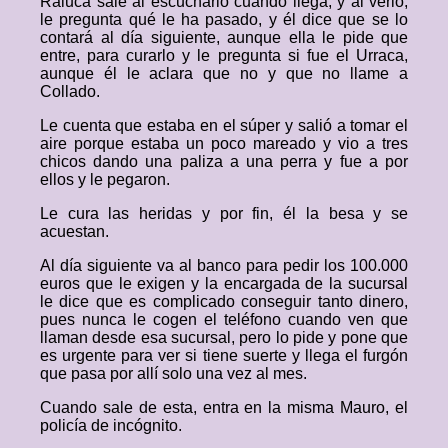
Raluca sale al escucharlo cuando llega, y al verlo,
le pregunta qué le ha pasado, y él dice que se lo
contará al día siguiente, aunque ella le pide que
entre, para curarlo y le pregunta si fue el Urraca,
aunque él le aclara que no y que no llame a
Collado.
Le cuenta que estaba en el súper y salió a tomar el
aire porque estaba un poco mareado y vio a tres
chicos dando una paliza a una perra y fue a por
ellos y le pegaron.
Le cura las heridas y por fin, él la besa y se
acuestan.
Al día siguiente va al banco para pedir los 100.000
euros que le exigen y la encargada de la sucursal
le dice que es complicado conseguir tanto dinero,
pues nunca le cogen el teléfono cuando ven que
llaman desde esa sucursal, pero lo pide y pone que
es urgente para ver si tiene suerte y llega el furgón
que pasa por allí solo una vez al mes.
Cuando sale de esta, entra en la misma Mauro, el
policía de incógnito.