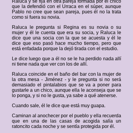
Raluca y se fija en otra pareja formada por el chico
que la defendió con el Urraca en el súper, aunque
Pablo no cree que sean pareja, pues él no la trata
como si fuera su novia.
Raluca le pregunta si Regina es su novia o su
mujer y él le cuenta que era su socia, y Raluca le
dice que una socia con la que se acuesta y él le
dice que eso pasó hace mucho tiempo, pero que
está enfadada porque la dejó tirada con el estudio.
Le dice luego que a él no se le ha perdido nada allí
ni tiene nada que ver con los de allí.
Raluca coincide en el baño del bar con la mujer de
la otra mesa - Jiménez - y le pregunta si no será
demasiado el pintalabios que se va a poner para
gustarle a un chico, aunque ella le aconseja que se
lo ponga, y si no le gusta, ya sabe a qué atenerse.
Cuando sale, él le dice que está muy guapa.
Caminan al anochecer por el pueblo y ella recuerda
que en una de las casas de acogida salía un
ratoncito cada noche y se sentía protegida por él.