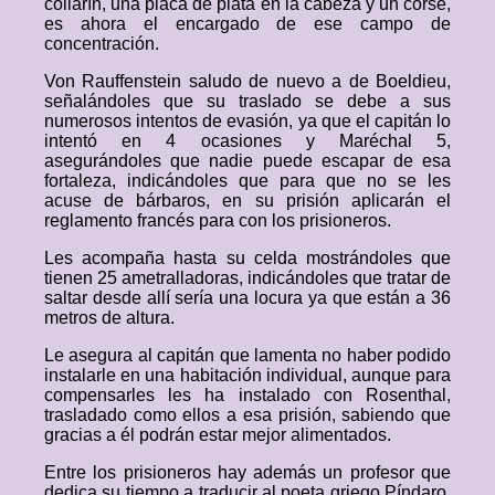
collarín, una placa de plata en la cabeza y un corsé,
es ahora el encargado de ese campo de
concentración.
Von Rauffenstein saludo de nuevo a de Boeldieu,
señalándoles que su traslado se debe a sus
numerosos intentos de evasión, ya que el capitán lo
intentó en 4 ocasiones y Maréchal 5,
asegurándoles que nadie puede escapar de esa
fortaleza, indicándoles que para que no se les
acuse de bárbaros, en su prisión aplicarán el
reglamento francés para con los prisioneros.
Les acompaña hasta su celda mostrándoles que
tienen 25 ametralladoras, indicándoles que tratar de
saltar desde allí sería una locura ya que están a 36
metros de altura.
Le asegura al capitán que lamenta no haber podido
instalarle en una habitación individual, aunque para
compensarles les ha instalado con Rosenthal,
trasladado como ellos a esa prisión, sabiendo que
gracias a él podrán estar mejor alimentados.
Entre los prisioneros hay además un profesor que
dedica su tiempo a traducir al poeta griego Píndaro,