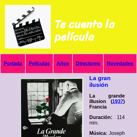
Te cuento la
película
Portada
Películas
Años
Directores
Novedades
La gran
ilusión
La grande
illusion (
1937
)
Francia
Duración:
114
min.
Música:
Joseph