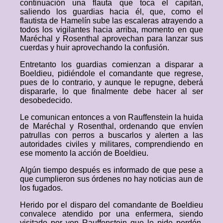
continuación una flauta que toca el capitán,
saliendo los guardias hacia él, que, como el
flautista de Hamelín sube las escaleras atrayendo a
todos los vigilantes hacia arriba, momento en que
Maréchal y Rosenthal aprovechan para lanzar sus
cuerdas y huir aprovechando la confusión.
Entretanto los guardias comienzan a disparar a
Boeldieu, pidiéndole el comandante que regrese,
pues de lo contrario, y aunque le repugne, deberá
dispararle, lo que finalmente debe hacer al ser
desobedecido.
Le comunican entonces a von Rauffenstein la huida
de Maréchal y Rosenthal, ordenando que envíen
patrullas con perros a buscarlos y alerten a las
autoridades civiles y militares, comprendiendo en
ese momento la acción de Boeldieu.
Algún tiempo después es informado de que pese a
que cumplieron sus órdenes no hay noticias aun de
los fugados.
Herido por el disparo del comandante de Boeldieu
convalece atendido por una enfermera, siendo
visitado por von Rauffenstein que le pide perdón,