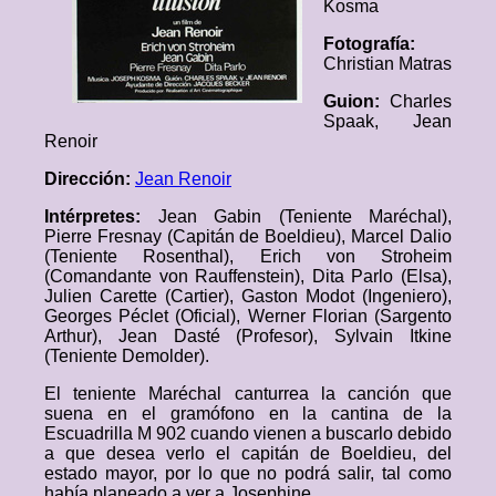
Kosma
Fotografía:
Christian Matras
Guion:
Charles
Spaak, Jean
Renoir
Dirección:
Jean Renoir
Intérpretes:
Jean Gabin (Teniente Maréchal),
Pierre Fresnay (Capitán de Boeldieu), Marcel Dalio
(Teniente Rosenthal), Erich von Stroheim
(Comandante von Rauffenstein), Dita Parlo (Elsa),
Julien Carette (Cartier), Gaston Modot (Ingeniero),
Georges Péclet (Oficial), Werner Florian (Sargento
Arthur), Jean Dasté (Profesor), Sylvain Itkine
(Teniente Demolder).
El teniente Maréchal canturrea la canción que
suena en el gramófono en la cantina de la
Escuadrilla M 902 cuando vienen a buscarlo debido
a que desea verlo el capitán de Boeldieu, del
estado mayor, por lo que no podrá salir, tal como
había planeado a ver a Josephine.