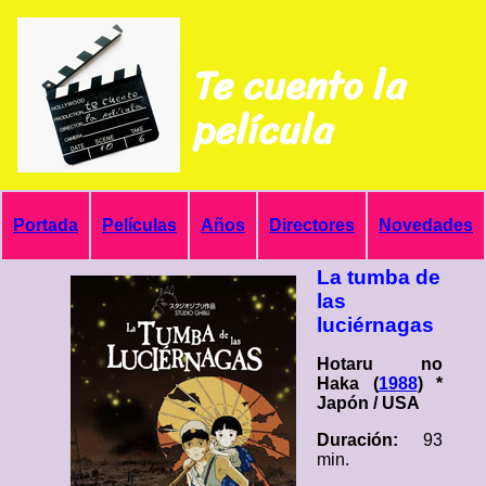
Te cuento la
película
Portada
Películas
Años
Directores
Novedades
La tumba de
las
luciérnagas
Hotaru no
Haka (
1988
) *
Japón / USA
Duración:
93
min.