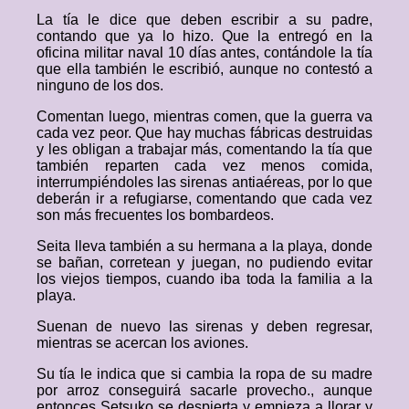
La tía le dice que deben escribir a su padre,
contando que ya lo hizo. Que la entregó en la
oficina militar naval 10 días antes, contándole la tía
que ella también le escribió, aunque no contestó a
ninguno de los dos.
Comentan luego, mientras comen, que la guerra va
cada vez peor. Que hay muchas fábricas destruidas
y les obligan a trabajar más, comentando la tía que
también reparten cada vez menos comida,
interrumpiéndoles las sirenas antiaéreas, por lo que
deberán ir a refugiarse, comentando que cada vez
son más frecuentes los bombardeos.
Seita lleva también a su hermana a la playa, donde
se bañan, corretean y juegan, no pudiendo evitar
los viejos tiempos, cuando iba toda la familia a la
playa.
Suenan de nuevo las sirenas y deben regresar,
mientras se acercan los aviones.
Su tía le indica que si cambia la ropa de su madre
por arroz conseguirá sacarle provecho., aunque
entonces Setsuko se despierta y empieza a llorar y