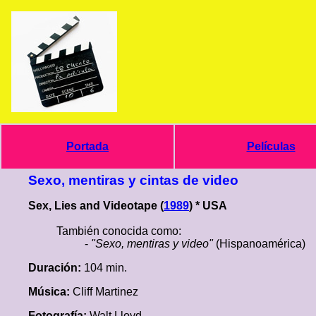
Portada
Películas
Sexo, mentiras y cintas de video
Sex, Lies and Videotape (
1989
) * USA
También conocida como:
-
"Sexo, mentiras y video"
(Hispanoamérica)
Duración:
104 min.
Música:
Cliff Martinez
Fotografía:
Walt Lloyd