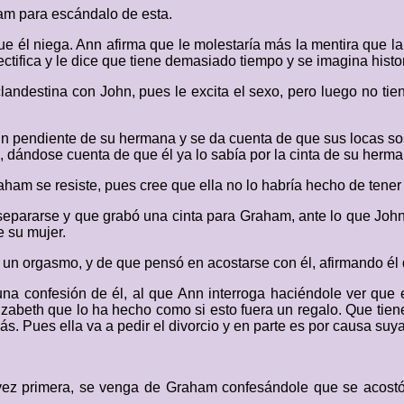
am para escándalo de esta.
ue él niega. Ann afirma que le molestaría más la mentira que l
ctifica y le dice que tiene demasiado tiempo y se imagina histo
andestina con John, pues le excita el sexo, pero luego no tien
un pendiente de su hermana y se da cuenta de que sus locas so
, dándose cuenta de que él ya lo sabía por la cinta de su herma
raham se resiste, pues cree que ella no lo habría hecho de tener 
separarse y que grabó una cinta para Graham, ante lo que John
e su mujer.
o un orgasmo, y de que pensó en acostarse con él, afirmando él
na confesión de él, al que Ann interroga haciéndole ver que 
lizabeth que lo ha hecho como si esto fuera un regalo. Que tien
ás. Pues ella va a pedir el divorcio y en parte es por causa suya
 vez primera, se venga de Graham confesándole que se acostó 