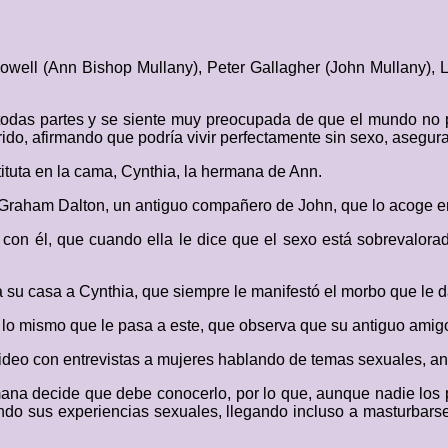
ell (Ann Bishop Mullany), Peter Gallagher (John Mullany), La
r todas partes y se siente muy preocupada de que el mundo no
rido, afirmando que podría vivir perfectamente sin sexo, aseg
ituta en la cama, Cynthia, la hermana de Ann.
 Graham Dalton, un antiguo compañero de John, que lo acoge e
con él, que cuando ella le dice que el sexo está sobrevalora
 a su casa a Cynthia, que siempre le manifestó el morbo que le
o mismo que le pasa a este, que observa que su antiguo amigo
eo con entrevistas a mujeres hablando de temas sexuales, an
mana decide que debe conocerlo, por lo que, aunque nadie los p
ndo sus experiencias sexuales, llegando incluso a masturbarse 