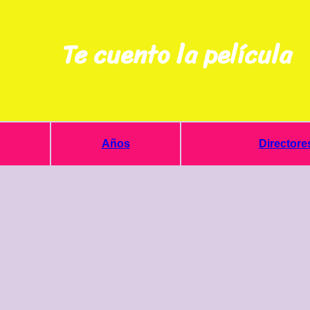
Te cuento la película
Años
Directore