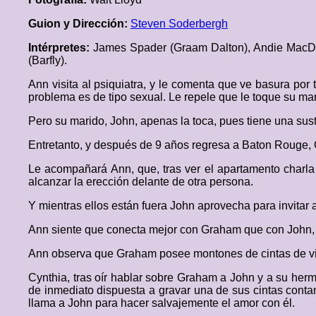
Guion y Dirección:
Steven Soderbergh
Intérpretes:
James Spader (Graam Dalton), Andie MacDow
(Barfly).
Ann visita al psiquiatra, y le comenta que ve basura po
problema es de tipo sexual. Le repele que le toque su ma
Pero su marido, John, apenas la toca, pues tiene una sust
Entretanto, y después de 9 años regresa a Baton Rouge,
Le acompañará Ann, que, tras ver el apartamento charla 
alcanzar la erección delante de otra persona.
Y mientras ellos están fuera John aprovecha para invitar
Ann siente que conecta mejor con Graham que con John, l
Ann observa que Graham posee montones de cintas de vid
Cynthia, tras oír hablar sobre Graham a John y a su her
de inmediato dispuesta a gravar una de sus cintas conta
llama a John para hacer salvajemente el amor con él.