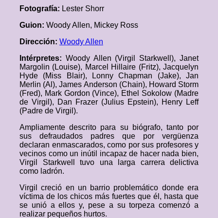
Fotografía:
Lester Shorr
Guion:
Woody Allen, Mickey Ross
Dirección:
Woody Allen
Intérpretes:
Woody Allen (Virgil Starkwell), Janet
Margolin (Louise), Marcel Hillaire (Fritz), Jacquelyn
Hyde (Miss Blair), Lonny Chapman (Jake), Jan
Merlin (Al), James Anderson (Chain), Howard Storm
(Fred), Mark Gordon (Vince), Ethel Sokolow (Madre
de Virgil), Dan Frazer (Julius Epstein), Henry Leff
(Padre de Virgil).
Ampliamente descrito para su biógrafo, tanto por
sus defraudados padres que por vergüenza
declaran enmascarados, como por sus profesores y
vecinos como un inútil incapaz de hacer nada bien,
Virgil Starkwell tuvo una larga carrera delictiva
como ladrón.
Virgil creció en un barrio problemático donde era
víctima de los chicos más fuertes que él, hasta que
se unió a ellos y, pese a su torpeza comenzó a
realizar pequeños hurtos.