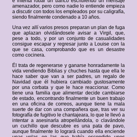
e intenta robar un banco escribiendo un mensaje
amenazador, pero como nadie lo entiende empieza
a discutir con todos los empleados por su caligrafía,
siendo finalmente condenado a 10 años.
Una vez allí varios presos preparan un plan de fuga
que aplazan olvidándosele avisar a Virgil, que,
pese a todo, y por un conjunto de casualidades
consigue escapar y regresar junto a Louise con la
que se casa, comprobando que es un desastre
como cocinera.
Él trata de regenerarse y ganarse honradamente la
vida vendiendo Biblias y chuches hasta que ella le
hace saber que van a ser padres, un regalo de
Navidad que él hubiera cambiado gustosamente
por una corbata y que le hace reaccionar. Como
tiene una familia que alimentar decide cambiarse
de estado, encontrando finalmente un buen trabajo
en una oficina de correos, aunque tiene la mala
suerte de dar con una compañera que, tras ver su
fotografía de fugitivo le chantajeara, lo que le llevó a
intentar a asesinarla atropellándola, o clavándole
un cuchillo que descubre es una pata de pavo,
aunque finalmente lo logrará cuando ella enciende
unas velas en las que había escondido unos